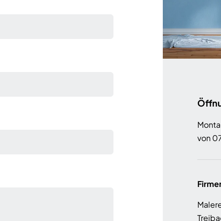
Öffn
Monta
von 07
Firme
Malere
Treiba