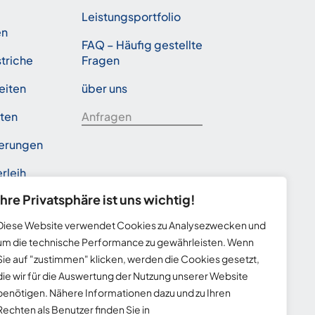
Leistungsportfolio
en
FAQ – Häufig gestellte
triche
Fragen
eiten
über uns
iten
Anfragen
erungen
rleih
Ihre Privatsphäre ist uns wichtig!
Diese Website verwendet Cookies zu Analysezwecken und
um die technische Performance zu gewährleisten. Wenn
Sie auf "zustimmen" klicken, werden die Cookies gesetzt,
die wir für die Auswertung der Nutzung unserer Website
benötigen. Nähere Informationen dazu und zu Ihren
Rechten als Benutzer finden Sie in