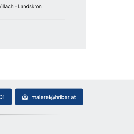
illach – Landskron
01
malerei@hribar.at