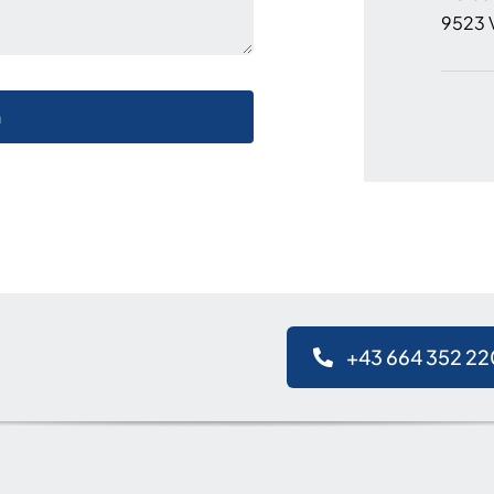
9523 V
n
+43 664 352 22