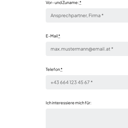
Vor- und Zuname:
*
E-Mail
*
Telefon
*
Ich interessiere mich für: